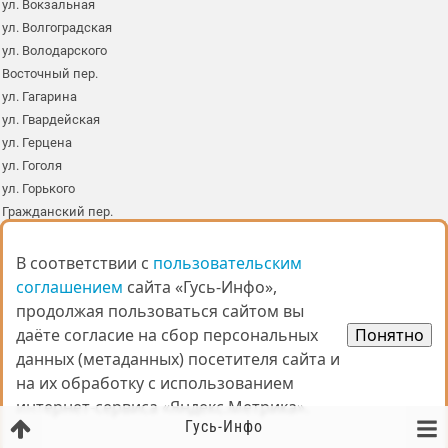
ул. Вокзальная
ул. Волгоградская
ул. Володарского
Восточный пер.
ул. Гагарина
ул. Гвардейская
ул. Герцена
ул. Гоголя
ул. Горького
Гражданский пер.
ул. Гусевская
ул. Дальняя
В соответствии с
В соответствии с
пользовательским
пользовательским
ул. Дачная
соглашением
соглашением
сайта «Гусь-Инфо»,
сайта «Гусь-Инфо»,
ул. Демократическая
продолжая пользоваться сайтом вы
продолжая пользоваться сайтом вы
ул. Дзержинского
даёте согласие на сбор персональных
даёте согласие на сбор персональных
Понятно
Понятно
ул. Димитрова
данных (метаданных) посетителя сайта и
данных (метаданных) посетителя сайта и
ул. Добролюбова
на их обработку с использованием
на их обработку с использованием
ул. Дорожная
интернет-сервиса «Яндекс.Метрика».
интернет-сервиса «Яндекс.Метрика».
ул. Достоевского
Гусь-Инфо
ул. Дружбы народов