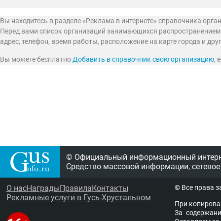
Вы находитесь в разделе «Реклама в интернете» справочника орга
Перед вами список организаций занимающихся распространением р
адрес, телефон, время работы, расположение на карте города и др
Вы можете бесплатно
Добавить в справочник свою организацию
,
© Официальный информационный интерне
Средство массовой информации, сетевое
О нас
Награды
Правила
Контакты
© Все права 
Рекламные услуги в Гусь-Хрустальном
При копирова
За содержание