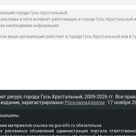
низаций города Гусь-Хрустальный.
екламы в сети интернет работающих в городе Гусь-Хрустальный и
угая необходимая информация.
 если ваша организация работает в городе Гусь-Хрустальный или в 
т ресурс города Гусь-Хрустальный,
2009-2026 гг.
Все прав
 издание, зарегистрировано
Роскомнадзором
17 ноября 20
защищены.
нии материалов ссыл­ка на
gus-info.ru
обя­за­тель­на.
 рекламных объявлений администра­ция пор­та­ла от­вет­ствен­но