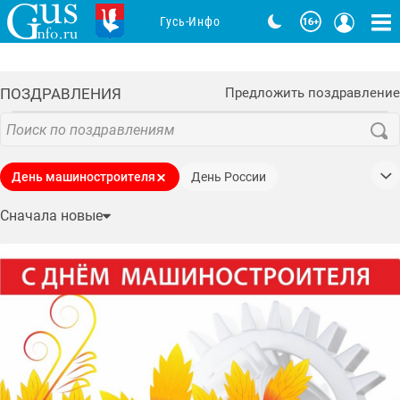
Гусь-Инфо
ПОЗДРАВЛЕНИЯ
Предложить поздравление
День машиностроителя
День России
День Победы
День семьи, любви и верности
Сначала новые
День студента
День защитника Отечества
День защиты детей
Новый год
8 марта
День народного единства
День пожарной охраны
День знаний
День матери
День социального работника
День физкультурника
Рождество Христово