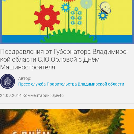
Поздравления от Гу­бер­на­тора Вла­димирс­
кой области С.Ю.Ор­ло­вой с Днём
Машиностроителя
Автор:
Пресс-служба Правительства Владимирской области
24.09.2014
|
Комментарии: 0
|
46