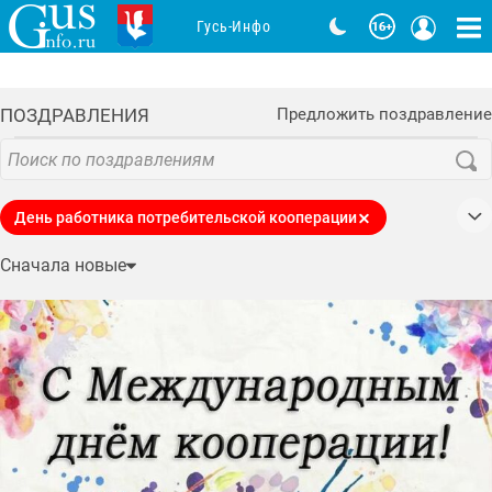
Гусь-Инфо
ПОЗДРАВЛЕНИЯ
Предложить поздравление
День работника потребительской кооперации
День России
День Победы
Сначала новые
День семьи, любви и верности
День студента
День защитника Отечества
День защиты детей
Новый год
8 марта
День народного единства
День пожарной охраны
День знаний
День матери
День социального работника
День физкультурника
Рождество Христово