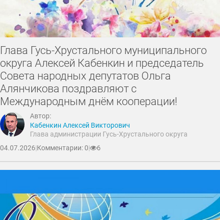
День сотрудника органов внутренних дел
День весны и труда
Пасха
День медицинского работника
Глава Гусь-Хрустального муниципального
День работника культуры
День Госавтоинспекции
округа Алексей Кабенкин и председатель
День воздушно-десантных войск
Крещение Господне
Совета народных депутатов Ольга
День учителя
День Героев Отечества
Алянчикова поздравляют с
День Государственного флага
Международным днём кооперации!
День работника стекольной промышленности
Автор:
Кабенкин Алексей Викторович
Дни рождения
День военно-морского флота
Глава администрации Гусь-Хрустального округа
День конституции
юбилеи
День молодёжи
04.07.2026
|
Комментарии: 0
|
6
День работника прокуратуры
День пожилого человека
День работника дорожного хозяйства
День образования Владимирской области