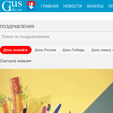
ГЛАВНАЯ
НОВОСТИ
АНОНСЫ
О
ПОЗДРАВЛЕНИЯ
День знаний
День России
День Победы
День семьи,
День защиты детей
Новый год
8 марта
День народного
Сначала новые
День социального работника
День физкультурника
Рожде
День весны и труда
Пасха
День медицинского работника
День воздушно-десантных войск
Крещение Господне
День
День работника стекольной промышленности
Дни рождения
День молодёжи
День работника прокуратуры
День пожил
День образования Владимирской области
День спасателя