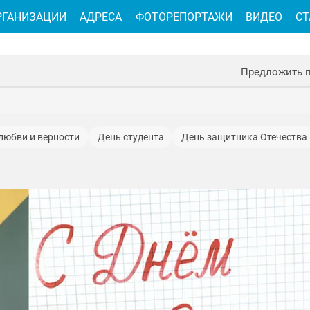
РГАНИЗАЦИИ
АДРЕСА
ФОТОРЕПОРТАЖИ
ВИДЕО
СТ
Предложить 
 любви и верности
День студента
День защитника Отечества
 единства
День пожарной охраны
День матери
ство Христово
День сотрудника органов внутренних дел
День работника культуры
День Госавтоинспекции
 учителя
День Героев Отечества
День Государственного фла
День военно-морского флота
День конституции
юбилеи
ого человека
День работника дорожного хозяйства
День местного самоуправления
1 мая