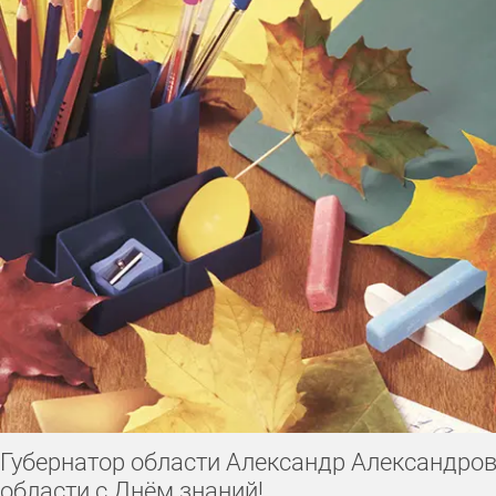
День работника налоговых органов
9 мая
День российско
День снятия блокады Ленинграда
День российской почты
День работника органов безопасности
День сотрудников во
День работника следственных органов
День работника потр
День работника службы занятости
День согласия и примире
Губернатор области Александр Александро
области с Днём знаний!