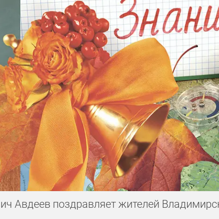
го предпринимательства
День строителя
День машинострои
День воспитателя
День пограничника
енных комиссариатов
Общероссийский день библиотек
ебительской кооперации
выпускные
ния
День работника торговли
вич Авдеев поздравляет жителей Владимирс