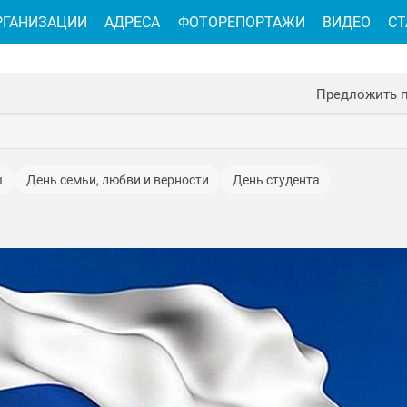
РГАНИЗАЦИИ
АДРЕСА
ФОТОРЕПОРТАЖИ
ВИДЕО
СТ
Предложить 
ы
День семьи, любви и верности
День студента
8 марта
День народного единства
День пожарной охран
День физкультурника
Рождество Христово
Пасха
День медицинского работника
День работника ку
Крещение Господне
День учителя
День Героев Отечества
ромышленности
Дни рождения
День военно-морского флота
ого человека
День работника дорожного хозяйства
День местного самоуправления
1 мая