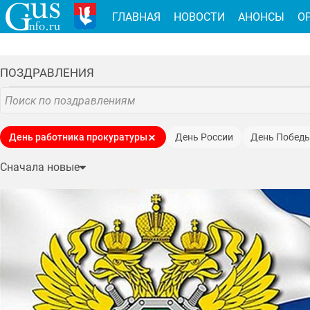
ГЛАВНАЯ
НОВОСТИ
АНОНСЫ
О
ПОЗДРАВЛЕНИЯ
День работника прокуратуры
День России
День Побед
День защитника Отечества
День защиты детей
Новый год
Сначала новые
День знаний
День матери
День социального работника
День сотрудника органов внутренних дел
День весны и труда
День Госавтоинспекции
День воздушно-десантных войск
День Государственного флага
День работника стекольной п
День конституции
юбилеи
День молодёжи
День пожил
День образования Владимирской области
День спасателя