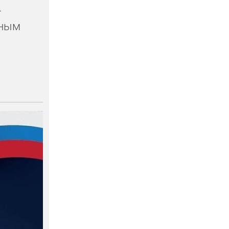
т
ьным