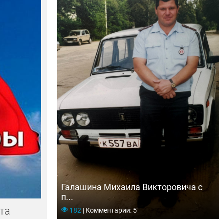
теля
Галашина Михаила Викторовича с
п...
та
182
|
Комментарии: 5