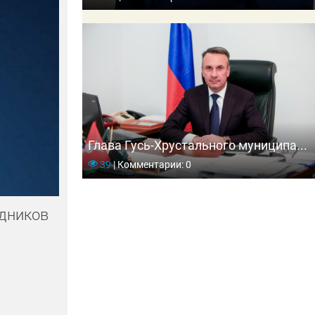
Глава Гусь-Хрустального муниципа...
39
|
Комментарии: 0
удников