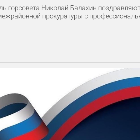
ель горсовета Николай Балахин поздравляю
й межрайонной прокуратуры с профессионал