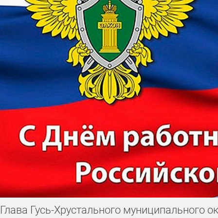
День работника налоговых органов
9 мая
День российско
День снятия блокады Ленинграда
День российской почты
День работника органов безопасности
День сотрудников во
День работника следственных органов
День работника потр
День работника службы занятости
День согласия и примире
Глава Гусь-Хрустального муниципального ок