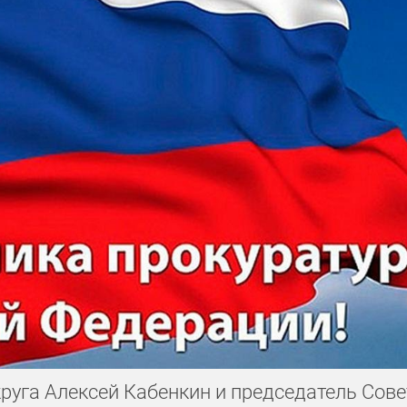
го предпринимательства
День строителя
День машинострои
День воспитателя
День пограничника
енных комиссариатов
Общероссийский день библиотек
ебительской кооперации
выпускные
ния
День работника торговли
руга Алексей Кабенкин и председатель Сове