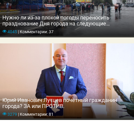
Нужно ли из-за плохой погоды переносить
празднование Дня города на следующие
выходные?
4045
|
Комментарии: 37
Юрий Иванович Лутцев почётный гражданин
города? ЗА или ПРОТИВ.
3279
|
Комментарии: 81