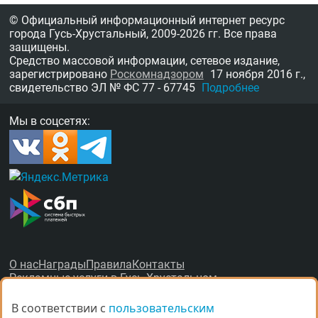
© Официальный информационный интернет ресурс
города Гусь-Хрустальный,
2009-2026 гг.
Все права
защищены.
Средство массовой информации, сетевое издание,
зарегистрировано
Роскомнадзором
17 ноября 2016 г.,
свидетельство
ЭЛ № ФС 77 - 67745
Подробнее
Мы в соцсетях:
О нас
Награды
Правила
Контакты
Рекламные услуги в Гусь-Хрустальном
В соответствии с
В соответствии с
пользовательским
пользовательским