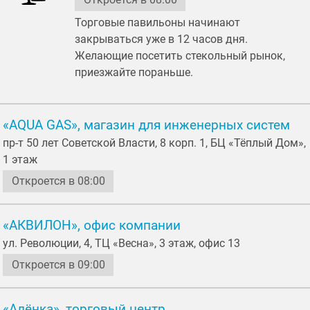
сдача в аренду климатического оборудования
Торговые павильоны начинают
сдача в аренду конференц-залов
закрываться уже в 12 часов дня.
сдача в аренду мебели
Желающие посетить стекольный рынок,
сдача в аренду музыкальных инструментов
приезжайте пораньше.
сдача в аренду помещений и офисов
сдача в аренду промышленных площадей
«AQUA GAS», магазин для инженерных систем
сдача в аренду светотехники
пр-т 50 лет Советской Власти, 8 корп. 1, БЦ «Тёплый Дом»,
1 этаж
сдача в аренду складских помещений
Откроется в 08:00
сдача в аренду спецтехники
сдача в аренду строительных инструментов
«АКВИЛОН», офис компании
сдача в аренду театральных костюмов
ул. Революции, 4, ТЦ «Весна», 3 этаж, офис 13
сдача в аренду тентовых конструкций
Откроется в 09:00
сдача в аренду торговых площадей
сдача в аренду шатров
«Алёнка», торговый центр