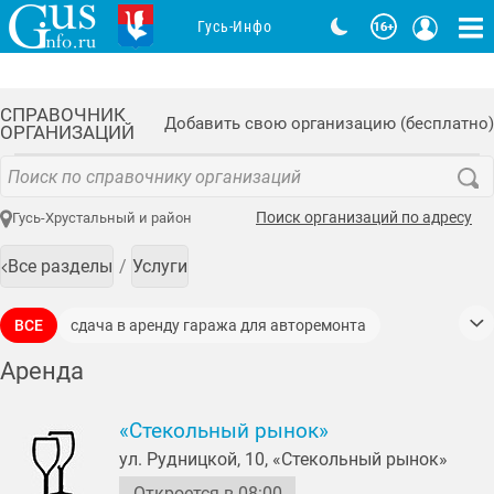
Гусь-Инфо
СПРАВОЧНИК
Добавить свою организацию (бесплатно)
ОРГАНИЗАЦИЙ
Поиск организаций по адресу
Гусь-Хрустальный и район
Все разделы
Услуги
ВСЕ
сдача в аренду гаража для авторемонта
сдача в аренду генераторов
Аренда
сдача в аренду звуко-светотехнического оборудования
«Стекольный рынок»
сдача в аренду земельных участков
ул. Рудницкой, 10, «Стекольный рынок»
сдача в аренду инструментов
Откроется в 08:00