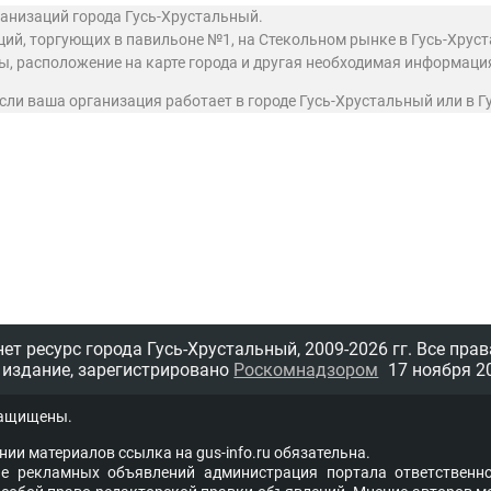
ганизаций города Гусь-Хрустальный.
ий, торгующих в павильоне №1, на Стекольном рынке в Гусь-Хрус
ты, расположение на карте города и другая необходимая информаци
 если ваша организация работает в городе Гусь-Хрустальный или в 
т ресурс города Гусь-Хрустальный,
2009-2026 гг.
Все прав
 издание, зарегистрировано
Роскомнадзором
17 ноября 20
защищены.
нии материалов ссыл­ка на
gus-info.ru
обя­за­тель­на.
 рекламных объявлений администра­ция пор­та­ла от­вет­ствен­но