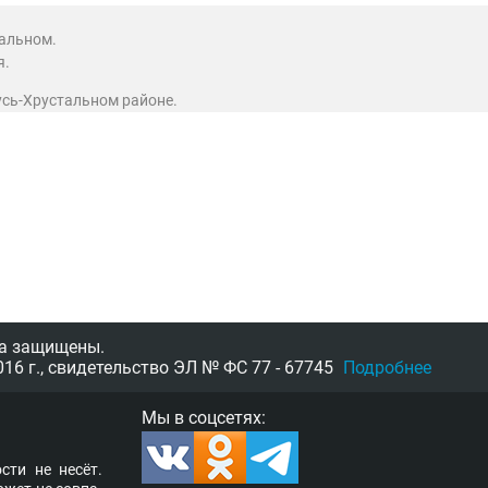
тальном.
я.
Гусь-Хрустальном районе.
а защищены.
16 г.,
свидетельство
ЭЛ № ФС 77 - 67745
Подробнее
Мы в соцсетях:
­сти не несёт.