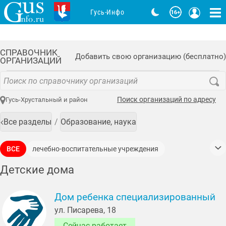
Гусь-Инфо
СПРАВОЧНИК
Добавить свою организацию (бесплатно)
ОРГАНИЗАЦИЙ
Поиск организаций по адресу
Гусь-Хрустальный и район
Все разделы
Образование, наука
ВСЕ
лечебно-воспитательные учреждения
помощь в усыновлении
реабилитация
Детские дома
социальная адаптация
социальная защита
Дом ребенка специализированный
ул. Писарева, 18
Сейчас работает