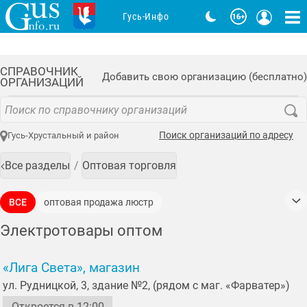
Гусь-Инфо
СПРАВОЧНИК
Добавить свою организацию (бесплатно)
ОРГАНИЗАЦИЙ
Поиск организаций по адресу
Гусь-Хрустальный и район
Все разделы
Оптовая торговля
ВСЕ
оптовая продажа люстр
оптовая продажа осветительных приборов
Электротовары оптом
оптовая продажа светильников
«Лига Света», магазин
оптовая продажа хрустальных люстр
ул. Рудницкой, 3, здание №2, (рядом с маг. «Фарватер»)
оптовая продажа электротоваров
Откроется в 12:00