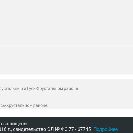
.
рустальный и Гусь-Хрустальном районе.
я.
Гусь-Хрустальном районе.
а защищены.
16 г.,
свидетельство
ЭЛ № ФС 77 - 67745
Подробнее