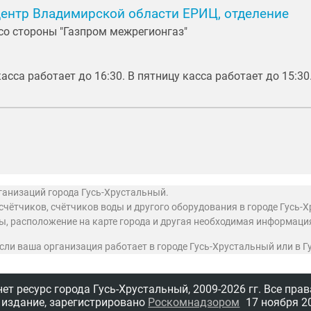
ентр Владимирской области ЕРИЦ, отделение
д со стороны "Газпром межрегионгаз"
 касса работает до 16:30. В пятницу касса работает до 15:30
ганизаций города Гусь-Хрустальный.
ётчиков, счётчиков воды и другого оборудования в городе Гусь-Х
ты, расположение на карте города и другая необходимая информаци
 если ваша организация работает в городе Гусь-Хрустальный или в 
т ресурс города Гусь-Хрустальный,
2009-2026 гг.
Все прав
 издание, зарегистрировано
Роскомнадзором
17 ноября 20