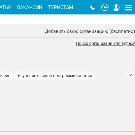
АТЬИ
ВАКАНСИИ
ТУРИСТАМ
Добавить свою организацию (бесплатно)
Поиск организаций по адресу
кчейн
изучение языков программирования
му языку
обучение иностранным языкам
шиниста мостового крана
обучение на оператора стеклоформующих машин
ение профессиям
обучение разработке игр
ции информатики и программирования
танцы