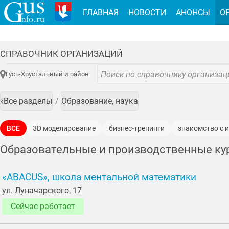
ГЛАВНАЯ
НОВОСТИ
АНОНСЫ
О
СПРАВОЧНИК ОРГАНИЗАЦИЙ
Гусь-Хрустальный и район
Все разделы
Образование, наука
ВСЕ
3D моделирование
бизнес-тренинги
знакомство с 
компьютерные курсы
курсы для руководителей
обучающи
Образовательные и производственные ку
обучение кибербезопасности
обучение математике
обучен
«ABACUS», школа ментальной математики
обучение на наладчика стеклоформующих машин
обучение н
ул. Луначарского, 17
обучение на слесаря
обучение на фрезеровщика
обучение
Сейчас работает
обучение созданию мобильных приложений
обучение создан