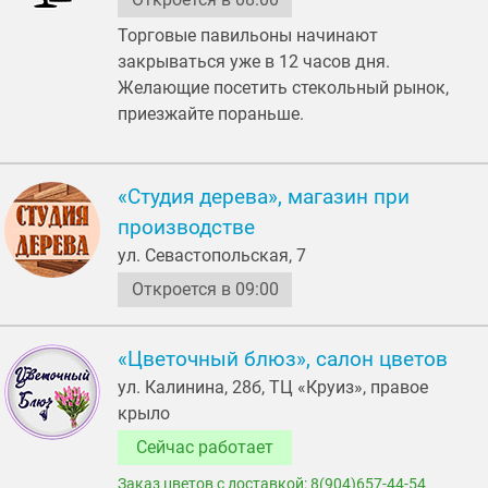
изготовление сувениров на заказ
картины
Торговые павильоны начинают
минералы
монограммы
мягкие игрушки
закрываться уже в 12 часов дня.
нанесение логотипа вышиванием
новогодние ёлки
Желающие посетить стекольный рынок,
новогодние украшения
обереги
печать на кружках
приезжайте пораньше.
печать на пазлах
печать на подушках
печать на футболках
подарки из стекла
«Студия дерева», магазин при
подарки ручной работы
подарочные упаковки
производстве
поздравительные открытки
посуда из хрусталя
ул. Севастопольская, 7
сладкие букетики
сувенирная продукция
сувениры
Откроется в 09:00
сувениры из стекла
товары для праздника
упаковка подарков
фоторамки
фьюзинг
«Цветочный блюз», салон цветов
ул. Калинина, 28б, ТЦ «Круиз», правое
хрусталь
шоколад ручной работы
крыло
ювелирные изделия
Сейчас работает
Заказ цветов с доставкой: 8(904)657-44-54