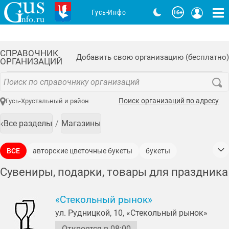
Гусь-Инфо
СПРАВОЧНИК
Добавить свою организацию (бесплатно)
ОРГАНИЗАЦИЙ
Поиск организаций по адресу
Гусь-Хрустальный и район
Все разделы
Магазины
ВСЕ
авторские цветочные букеты
букеты
букеты из игрушек
гелиевые шарики
Сувениры, подарки, товары для праздника
декор для интерьера
«Стекольный рынок»
изготовление полиграфической продукции
ул. Рудницкой, 10, «Стекольный рынок»
изготовление сувениров
Откроется в 08:00