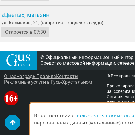
«Цветы», магазин
ул. Калинина, 21, (напротив городского суда)
Откроется в 07:30
© Официальный информационный интерне
Средство массовой информации, сетевое
О нас
Награды
Правила
Контакты
© Все права 
Рекламные услуги в Гусь-Хрустальном
При копирова
За содержание
Остав­ля­ем за 
дать с мне­ни­
ствен­ность за 
ще­ны ма­те­ри­
В соответствии с
В соответствии с
пользовательским согл
пользовательским согл
адми­ни­стра­ци
персональных данных (метаданных) посети
персональных данных (метаданных) посети
пре­тен­зии бу­