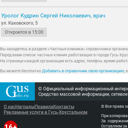
Уролог Кудрин Сергей Николаевич, врач
ул. Каховского, 5
Откроется в 15:00
Вы находитесь в разделе «Частные клиники» справочника организ
Перед вами список частных клиник работающих в городе Гусь-Хру
На странице каждой организации есть адрес, телефон, время рабо
Вы можете бесплатно
Добавить в справочник свою организацию
,
© Официальный информационный интерне
Средство массовой информации, сетевое
О нас
Награды
Правила
Контакты
© Все права 
Рекламные услуги в Гусь-Хрустальном
При копирова
За содержание
Остав­ля­ем за 