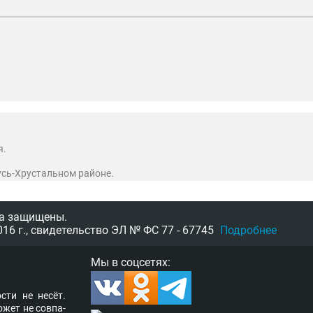
я.
Гусь-Хрустальном районе.
а защищены.
16 г.,
свидетельство
ЭЛ № ФС 77 - 67745
Подробнее
Мы в соцсетях:
­сти не несёт.
о­жет не сов­па­