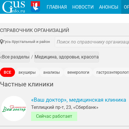
ГЛАВНАЯ
НОВОСТИ
АНОНСЫ
О
СПРАВОЧНИК ОРГАНИЗАЦИЙ
Гусь-Хрустальный и район
Все разделы
Медицина, здоровье, красота
ВСЕ
акушеры
анализы
венерологи
гастроэнтеролог
кардиологи
кольпоскопия
консультации
косметологи
Частные клиники
мануальные терапевты
массажи
медицинские осмотры
«Ваш доктор», медицинская клиника
педиатры
процедурные кабинеты
психиатры
психолог
Теплицкий пр-т, 23, «Сбербанк»
физиотерапевты
флебологи
флюорография
хирурги
Сейчас работает