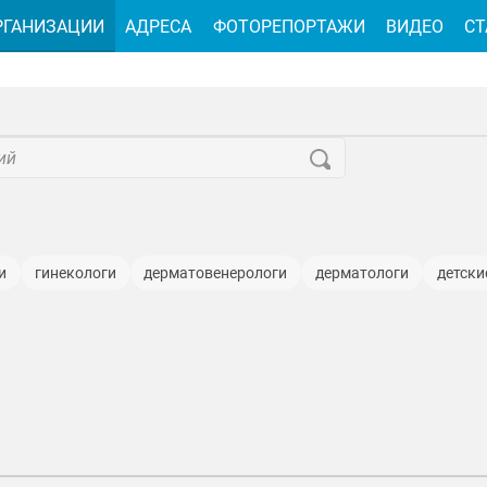
РГАНИЗАЦИИ
АДРЕСА
ФОТОРЕПОРТАЖИ
ВИДЕО
СТ
и
гинекологи
дерматовенерологи
дерматологи
детски
я
лабораторные исследования для животных
лечение зубов
медкомиссии
медосмотры
наркологи
неврологи
орт
и
рентген
стоматологии
терапевты
травматологи
т
хирурги-онкологи
эзофагогастродуоденоскопия (ЭГДС)
ЭКГ