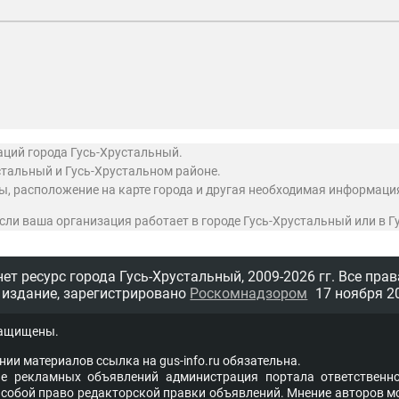
аций города Гусь-Хрустальный.
стальный и Гусь-Хрустальном районе.
ты, расположение на карте города и другая необходимая информаци
 если ваша организация работает в городе Гусь-Хрустальный или в 
т ресурс города Гусь-Хрустальный,
2009-2026 гг.
Все прав
 издание, зарегистрировано
Роскомнадзором
17 ноября 20
защищены.
нии материалов ссыл­ка на
gus-info.ru
обя­за­тель­на.
 рекламных объявлений администра­ция пор­та­ла от­вет­ствен­но
со­бой пра­во ре­дак­тор­ской прав­ки объ­яв­ле­ний. Мне­ние ав­то­ров м