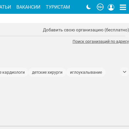
АТЬИ
ВАКАНСИИ
ТУРИСТАМ
Добавить свою организацию (бесплатно)
Поиск организаций по адресу
е кардиологи
детские хирурги
иглоукалывание
логопеды
ЛОР
маммография
маммологи
опеды
оториноларингологи
офтальмологи
равматологи-ортопеды
УЗИ
урологи
эндокринологи
эндоскописты