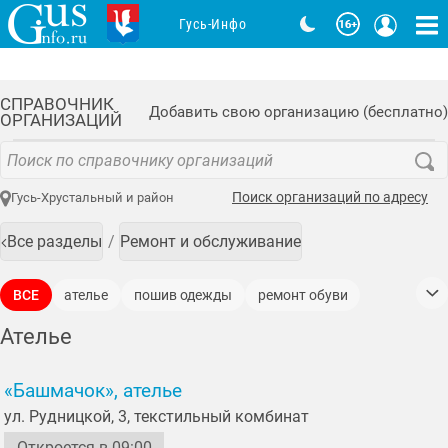
Гусь-Инфо
СПРАВОЧНИК
Добавить свою организацию (бесплатно)
ОРГАНИЗАЦИЙ
Поиск организаций по адресу
Гусь-Хрустальный и район
Все разделы
Ремонт и обслуживание
ВСЕ
ателье
пошив одежды
ремонт обуви
ремонт одежды
ремонт сумок
Ателье
ремонт швейных машинок
«Башмачок», ателье
реставрация изделий из меха и кожи
ул. Рудницкой, 3, текстильный комбинат
сухая чистка подушек пух-перо
Откроется в 09:00