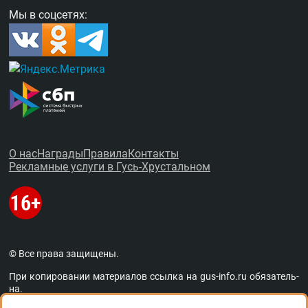
Мы в соцсетях:
О нас
Награды
Правила
Контакты
Рекламные услуги в Гусь-Хрустальном
© Все права защищены.
При копировании материалов ссыл­ка на
gus-info.ru
обя­за­тель­
на.
За содержание рекламных объявлений администра­ция пор­та­