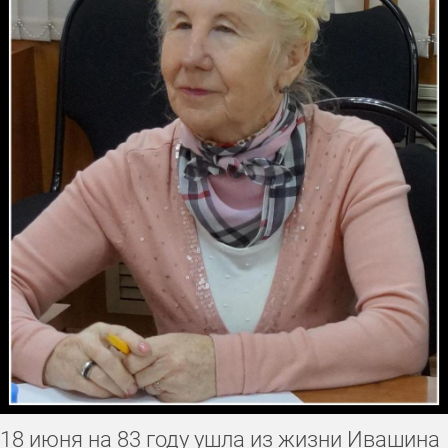
врачи, медицинские работники
инженеры
промышленники и предприниматели
музыканты
художники
священнослужители
учёные
Герои Труда
18 июня на 83 году ушла из жизни Ивашина