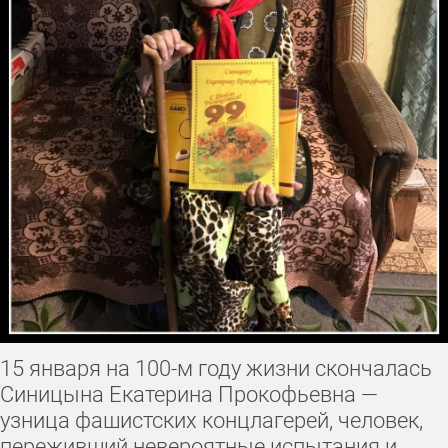
15 января на 100-м году жизни скончалась
Синицына Екатерина Прокофьевна —
узница фашистских концлагерей, человек,
переживший невероятные испытания и