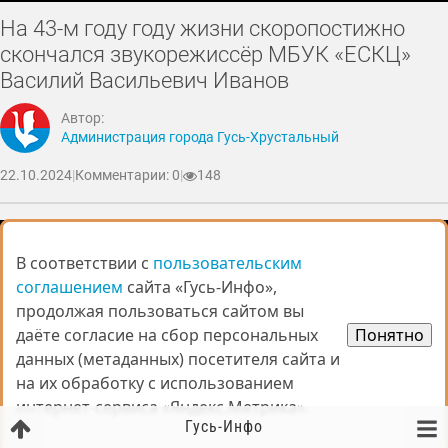
На 43-м году году жизни скоропостижно
скончался звукорежиссёр МБУК «ЕСКЦ»
Василий Васильевич Иванов
Автор:
Администрация города Гусь-Хрустальный
22.10.2024
|
Комментарии: 0
|
148
В соответствии с
В соответствии с
пользовательским
пользовательским
соглашением
соглашением
сайта «Гусь-Инфо»,
сайта «Гусь-Инфо»,
продолжая пользоваться сайтом вы
продолжая пользоваться сайтом вы
даёте согласие на сбор персональных
даёте согласие на сбор персональных
Понятно
Понятно
данных (метаданных) посетителя сайта и
данных (метаданных) посетителя сайта и
на их обработку с использованием
на их обработку с использованием
интернет-сервиса «Яндекс.Метрика».
интернет-сервиса «Яндекс.Метрика».
Гусь-Инфо