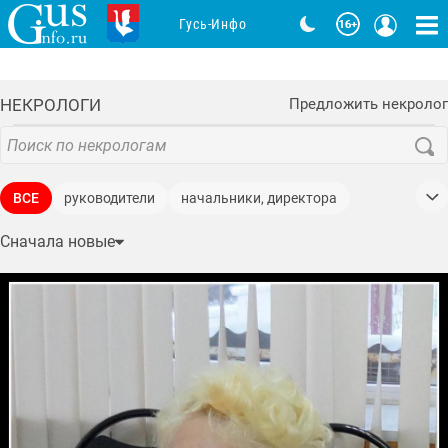
Гусь-Инфо
НЕКРОЛОГИ
Предложить некролог
ВСЕ
руководители
начальники, директора
военнослужащие
ветераны, участники ВОВ
Сначала новые
учителя, педагоги, преподаватели
спортсмены
депутаты
политики
общественные деятели
служащие
Почётные граждане
певцы, солисты
писатели
поэты
тренера
работники и деятели культуры
ветераны боевых действий