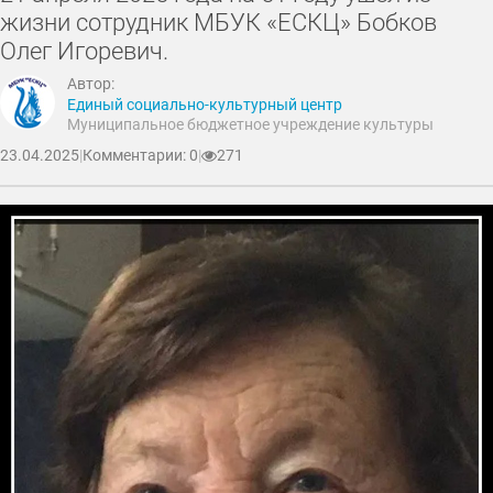
жизни сотрудник МБУК «ЕСКЦ» Бобков
Олег Игоревич.
Автор:
Единый социально-культурный центр
Муниципальное бюджетное учреждение культуры
23.04.2025
|
Комментарии: 0
|
271