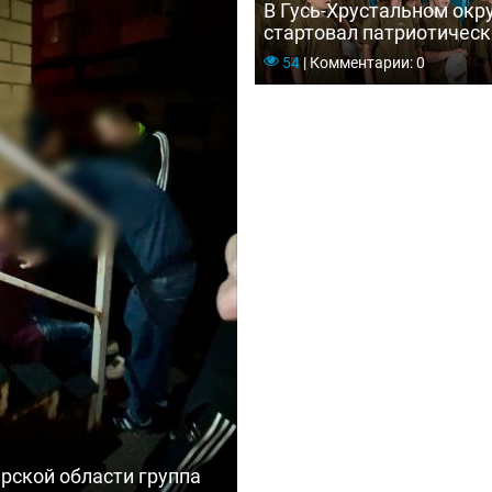
В Гусь-Хрустальном окр
стартовал патриотическ
«Мещёрские зори — 202
54
|
Комментарии: 0
рской области группа