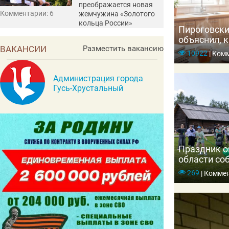
преображается новая
Комментарии: 6
жемчужина «Золотого
кольца России»
Пироговски
объяснил, к
ВАКАНСИИ
Разместить вакансию
организм и
10922
|
Комм
Администрация города
Гусь-Хрустальный
Праздник о
области со
тысяч гост
269
|
Коммен