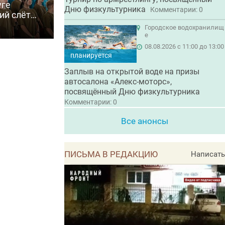
уге
Дню физкультурника
Комментарии: 0
ий слёт
6»
Городское водохранилищ
е
08.08.2026 с 11:00 до 13:00
планируется
Заплыв на открытой воде на призы
автосалона «Алекс-моторс»,
посвящённый Дню физкультурника
Комментарии: 0
Все анонсы
ПИСЬМА В РЕДАКЦИЮ
Написать