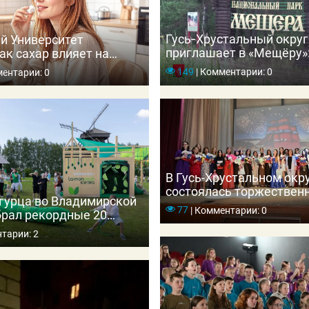
Гусь‑Хрустальный округ
й Университет
приглашает в «Мещёру»:
ак сахар влияет на
зубрами и погружение в
 приводит к диабету
149
|
Комментарии: 0
ентарии: 0
В Гусь-Хрустальном окр
состоялась торжествен
гурца во Владимирской
церемония вручения ме
77
|
Комментарии: 0
брал рекордные 20
выпускникам школ
ей
тарии: 2