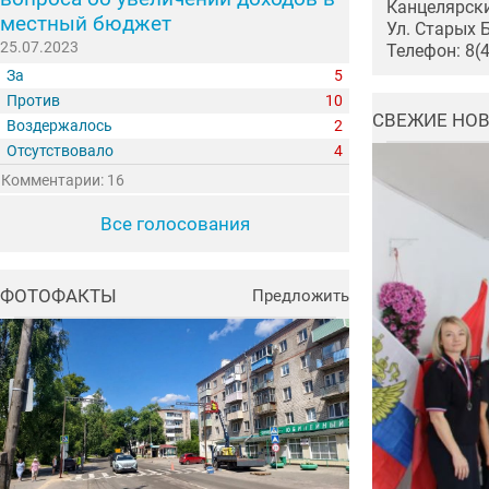
Канцелярски
местный бюджет
Ул. Старых 
25.07.2023
Телефон: 8(
За
5
Против
10
СВЕЖИЕ НО
Воздержалось
2
Отсутствовало
4
Комментарии: 16
Все голосования
ФОТОФАКТЫ
Предложить