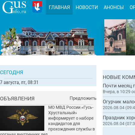
ГЛАВНАЯ
НОВОСТИ
АНОНСЫ
О
Во Влад
туристи
Комментарии:
СЕГОДНЯ
ГЛАВН
НОВЫЕ КОМ
7 августа, пт, 08:31
Вчера, в 10:29
о
ОБЪЯВЛЕНИЯ
Предложить
МО МВД России «Гусь-
2026.08.04 (09:4
Хрустальный»
Праздник хор
информирует о наборе
кандидатов для
2026.08.04 (07:3
прохождения службы в
органах внутренних дел