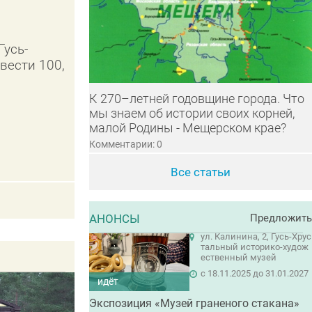
Гусь-
вести 100,
К 270–летней годовщине города. Что
мы знаем об истории своих корней,
малой Родины - Мещерском крае?
Комментарии: 0
Все статьи
АНОНСЫ
Предложить
ул. Калинина, 2, Гусь-Хрус
тальный историко-худож
ественный музей
c 18.11.2025 до 31.01.2027
идёт
Экспозиция «Музей граненого стакана»