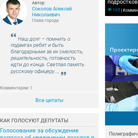
подростков
Автор:
судом по о
Соколов Алексей
165
|
Коммен
и нападени
Николаевич
Глава города
Наш долг – помнить о
подвигах ребят и быть
благодарными за их смелость,
решительность, готовность
идти до конца. Светлая память
русскому офицеру…,
Комментарии: 1
Все цитаты
КАК ГОЛОСУЮТ ДЕПУТАТЫ
Голосование за обсуждение
Полиграфиче
вопроса об увеличении доходов в