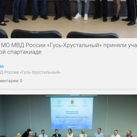
 МО МВД России «Гусь-Хрустальный» приняли уча
ой спартакиаде
ия
Д России «Гусь-Хрустальный»
ентарии: 0