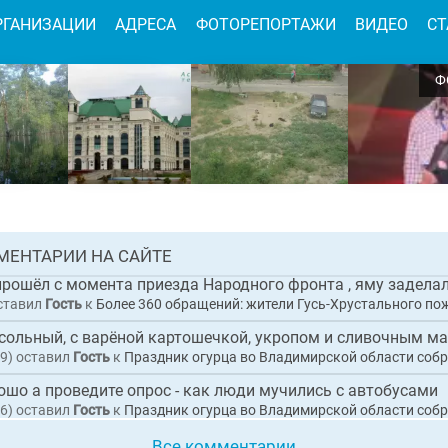
РГАНИЗАЦИИ
АДРЕСА
ФОТОРЕПОРТАЖИ
ВИДЕО
СТ
Ф
имирской области дали старт грантовому
ческому проекту «Лесные уроки Мещеры»
 0
АЯ
МЕНТАРИИ НА САЙТЕ
НОВОСТЬ
ставил
Гость
к
Более 360 обращений: жители Гусь-Хрустального пожаловались Президенту 
9)
оставил
Гость
к
Праздник огурца во Владимирской области собрал рекордны
ошо а проведите опрос - как люди мучились с автобусами
6)
оставил
Гость
к
Праздник огурца во Владимирской области собрал рекордны
Все комментарии