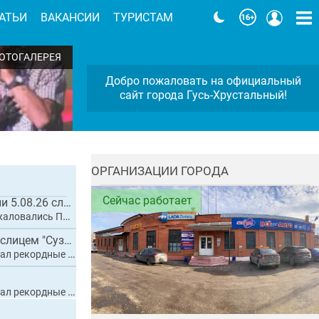
АТЬИ
ВАКАНСИИ
ТУРИСТАМ
ОТОГАЛЕРЕЯ
Добро пожаловать на официальный
сайт города Гусь-Хрустальный!
ОРГАНИЗАЦИИ ГОРОДА
Сейчас работает
Почти месяц прошёл с момента приезда Народного фронта , яму заделали 5.08.26 сле...
на разбитые дороги
Огурчик малосольный, с варёной картошечкой, укропом и сливочным маслицем "Суздал...
е 20 тысяч гостей
е 20 тысяч гостей