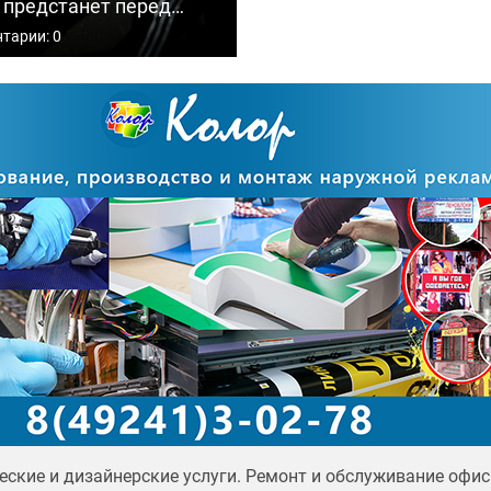
 предстанет перед
бвинению в экстремизме
тарии: 0
ях на граждан
ские и дизайнерские услуги. Ремонт и обслуживание офис