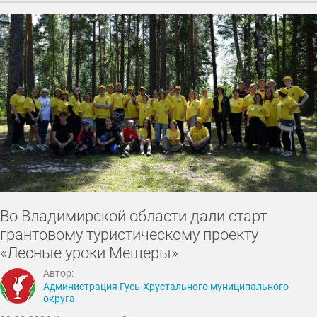
Во Владимирской области дали старт
грантовому туристическому проекту
«Лесные уроки Мещеры»
Автор:
Администрация Гусь-Хрустального муниципального
округа