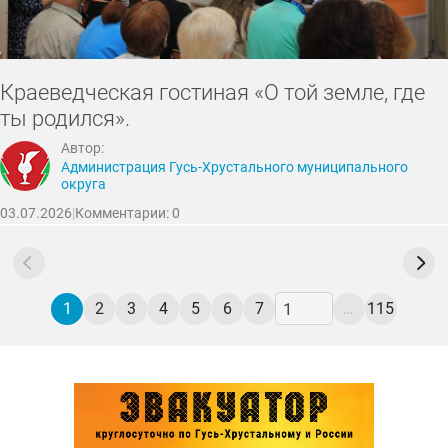
Краеведческая гостиная «О той земле, где
ты родился».
Автор:
Администрация Гусь-Хрустального муниципального
округа
03.07.2026
|
Комментарии: 0
1
2
3
4
5
6
7
…
115