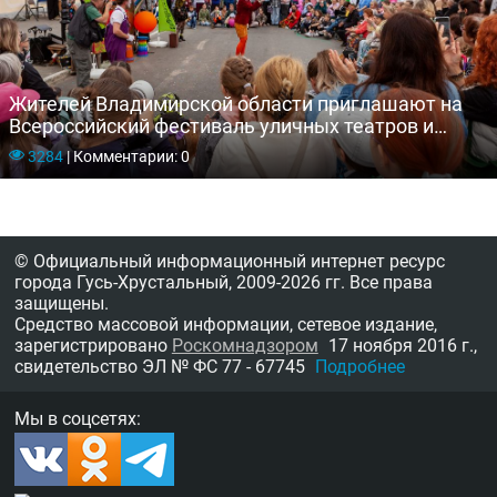
Жителей Владимирской области приглашают на
Всероссийский фестиваль уличных театров и
театров на улице
3284
|
Комментарии: 0
© Официальный информационный интернет ресурс
города Гусь-Хрустальный,
2009-2026 гг.
Все права
защищены.
Средство массовой информации, сетевое издание,
зарегистрировано
Роскомнадзором
17 ноября 2016 г.,
свидетельство
ЭЛ № ФС 77 - 67745
Подробнее
Мы в соцсетях: