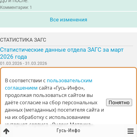
До и после.
Комментарии: 1
Все изменения
СТАТИСТИКА ЗАГС
Статистические данные отдела ЗАГС за март
2026 года
01.03.2026 - 31.03.2026
рождение
35
смерти
88
В соответствии с
В соответствии с
пользовательским
пользовательским
заключение брака
12
соглашением
соглашением
сайта «Гусь-Инфо»,
сайта «Гусь-Инфо»,
расторжение брака
12
продолжая пользоваться сайтом вы
продолжая пользоваться сайтом вы
установление отцовства
9
даёте согласие на сбор персональных
даёте согласие на сбор персональных
Понятно
Понятно
усыновление / удочерение
0
данных (метаданных) посетителя сайта и
данных (метаданных) посетителя сайта и
перемена имени
4
на их обработку с использованием
на их обработку с использованием
Комментарии: 0
интернет-сервиса «Яндекс.Метрика».
интернет-сервиса «Яндекс.Метрика».
Гусь-Инфо
Вся статистика