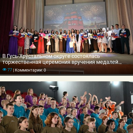
В Гусь-Хрустальном округе состоялась
торжественная церемония вручения медалей
выпускникам школ
77
|
Комментарии: 0