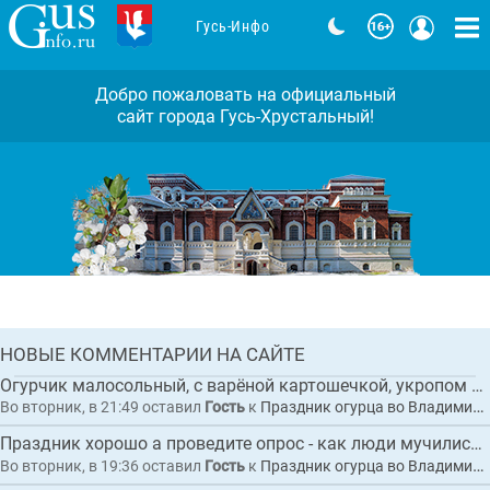
Гусь-Инфо
Добро пожаловать на официальный
сайт города Гусь-Хрустальный!
Во Владимирской области дали старт
грантовому туристическому проекту
«Лесные уроки Мещеры»
Комментарии: 0
ГЛАВНАЯ
НОВЫЕ КОММЕНТАРИИ НА САЙТЕ
НОВОСТЬ
Огурчик малосольный, с варёной картошечкой, укропом и сливочным маслицем "Суздал...
Во вторник, в 21:49
оставил
Гость
к
Праздник огурца во Владимирской области собрал рекордные 20 тысяч гостей
Праздник хорошо а проведите опрос - как люди мучились с автобусами
Во вторник, в 19:36
оставил
Гость
к
Праздник огурца во Владимирской области собрал рекордные 20 тысяч гостей