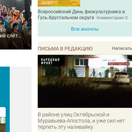
скоро
Всероссийский День физкультурника в
Гусь-Хрустальном округе
Комментарии: 0
Все анонсы
уге
ий слёт
6»
ПИСЬМА В РЕДАКЦИЮ
Написать
В районе улиц Октябрьской и
Муравьева-Апостола, и уже сил нет
терпеть эту наливайку.