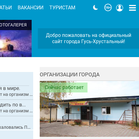
АТЬИ
ВАКАНСИИ
ТУРИСТАМ
ОТОГАЛЕРЕЯ
Добро пожаловать на официальный
ой
сайт города Гусь-Хрустальный!
ОРГАНИЗАЦИИ ГОРОДА
Сейчас работает
 в мире.
приводит к диабету
ить по в...
приводит к диабету
на разбитые дороги