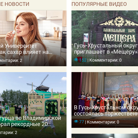
Е НОВОСТИ
ПОПУЛЯРНЫЕ ВИДЕО
Гусь‑Хрустальный округ
й Университет
приглашает в «Мещёру»:
ак сахар влияет на
зубрами и погружение в
 приводит к диабету
152
|
Комментарии: 0
ентарии: 2
В Гусь-Хрустальном окр
состоялась торжествен
гурца во Владимирской
церемония вручения ме
77
|
Комментарии: 0
брал рекордные 20
выпускникам школ
ей
тарии: 2