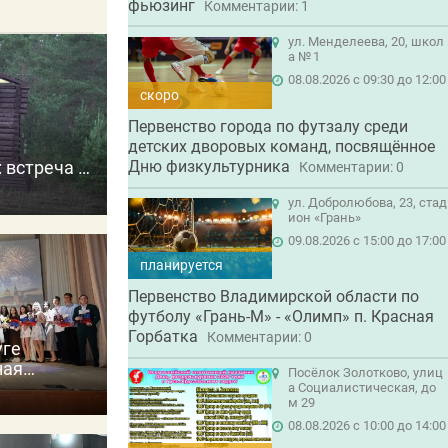
фьюзинг
Комментарии: 1
ул. Менделеева, 20, школ
а № 1
08.08.2026 с 09:30 до 12:00
скоро
Первенство города по футзалу среди
детских дворовых команд, посвящённое
Дню физкультурника
 встреча с
Комментарии: 0
 прошлое
ул. Добролюбова, 23, стад
ион «Грань»
09.08.2026 с 15:00 до 17:00
планируется
Первенство Владимирской области по
футболу «Грань-М» - «Олимп» п. Красная
Горбатка
Комментарии: 0
уге
ная
Посёлок Золотково, улиц
далей
а Социалистическая, до
м 29
08.08.2026 с 10:00 до 14:00