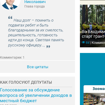
Николаевич
Глава города
Наш долг – помнить о
подвигах ребят и быть
благодарными за их смелость,
Во Владими
решительность, готовность
старт гран
идти до конца. Светлая память
проекту «Л
84
|
Коммент
русскому офицеру…,
Комментарии: 1
Все цитаты
КАК ГОЛОСУЮТ ДЕПУТАТЫ
Голосование за обсуждение
вопроса об увеличении доходов в
местный бюджет