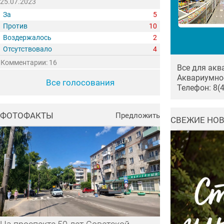
25.07.2023
За
5
Против
10
Воздержалось
2
Отсутствовало
4
Комментарии: 16
Все для акв
Аквариумно
Все голосования
Телефон: 8(
ФОТОФАКТЫ
Предложить
СВЕЖИЕ НО