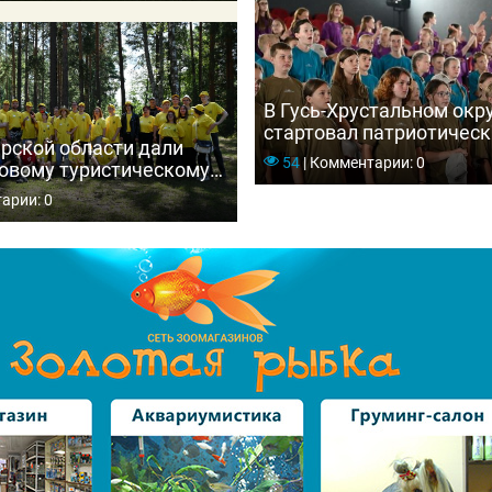
В Гусь-Хрустальном окр
стартовал патриотическ
рской области дали
«Мещёрские зори — 202
54
|
Комментарии: 0
товому туристическому
есные уроки Мещеры»
арии: 0