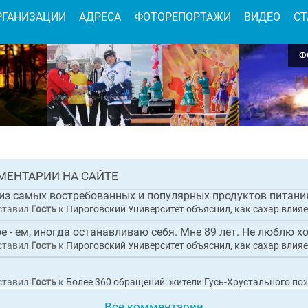
РГАНИЗАЦИИ
АДРЕСА
ФОТОРЕПОРТАЖИ
ВИДЕО
СТ
Ф
н исполнительный директор коммерческ
ации по обвинению в покушении на
чество при выполнении работ по
тройству набережной в Гусь-Хрустальном
 0
АЯ
МЕНТАРИИ НА САЙТЕ
НОВОСТЬ
 из самых востребованных и популярных продуктов питания
ставил
Гость
к
Пироговский Университет объяснил, как сахар влияет на организм и 
ое - ем, иногда останавливаю себя. Мне 89 лет. Не люблю ход
ставил
Гость
к
Пироговский Университет объяснил, как сахар влияет на организм и 
ставил
Гость
к
Более 360 обращений: жители Гусь-Хрустального пожаловались Президенту 
Все комментарии