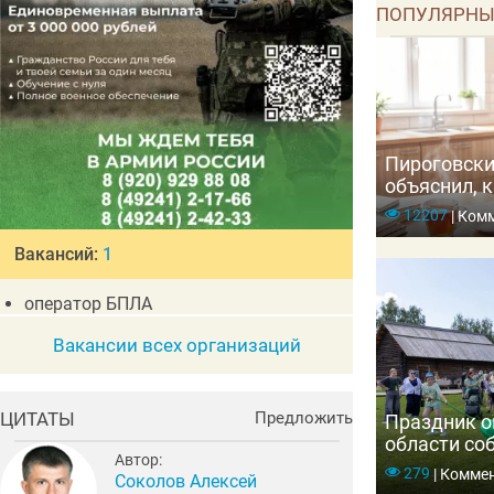
ПОПУЛЯРНЫ
Пироговски
объяснил, к
организм и
12207
|
Комм
Вакансий:
1
оператор БПЛА
Вакансии всех организаций
ЦИТАТЫ
Предложить
Праздник о
области со
Автор:
тысяч гост
279
|
Коммен
Соколов Алексей