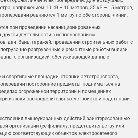
 обе стороны линии электропередачи. Для воздушных
етра, напряжением 10 кВ – 10 метров, 35 кВ – 15 метров,
тропередачи равняются 1 метру по обе стороны линии.
ются при проведении несанкционированных
и другой деятельности с использованием
в, дач, бань, гаражей, проведении строительных работ с
 погрузочно-разгрузочные и ремонтные работы вблизи
ованы с организацией, обслуживающей данные
 и спортивные площадки, стоянки автотранспорта,
ропередачи посторонние предметы, подниматься на
ределах огороженной территории и помещениях
ери и люки распределительных устройств и подстанций,
ществления вышеуказанных действий заинтересованные
ой организации (ее филиалу, представительству или
тацию соответствующих объектов электросетевого