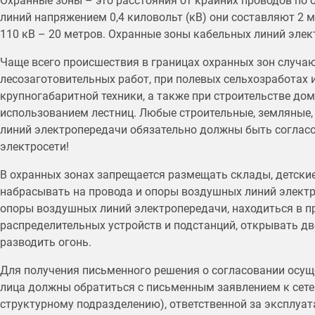
Охранные зоны – это расстояния от крайних проводов по
линий напряжением 0,4 киловольт (кВ) они составляют 2 м
110 кВ – 20 метров. Охранные зоны кабельных линий элек
Чаще всего происшествия в границах охранных зон случа
лесозаготовительных работ, при полевых сельхозработах 
крупногабаритной техники, а также при строительстве домо
использованием лестниц. Любые строительные, земляные,
линий электропередачи обязательно должны быть соглас
электросети!
В охранных зонах запрещается размещать склады, детские
набрасывать на провода и опоры воздушных линий элект
опоры воздушных линий электропередачи, находиться в п
распределительных устройств и подстанций, открывать дв
разводить огонь.
Для получения письменного решения о согласовании осу
лица должны обратиться с письменным заявлением к сетев
структурному подразделению), ответственной за эксплуа