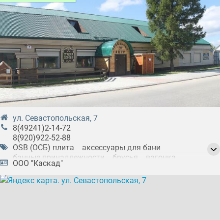
ул. Севастопольская, 7
8(49241)2-14-72
8(920)922-52-88
OSB (ОСБ) плита
аксессуары для бани
банные принадлежности
брусья
вагонка
ООО "Каскад"
герметики
гипсокартон
грунтовки
двери
двери в баню
двери межкомнатные
декор для интерьера
декоративные камни
деревообработка
доски обрезные
древесноволокнистая плита ДВП
изготовление брусков