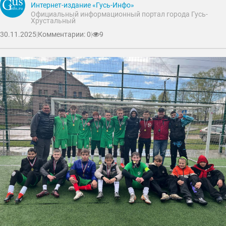
Интернет-издание «Гусь-Инфо»
Официальный информационный портал города Гусь-
Хрустальный
30.11.2025
|
Комментарии: 0
|
9