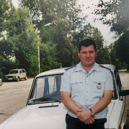
День весны и труда
Пасха
День медицинского работника
День работника культуры
День Госавтоинспекции
День воздушно-десантных войск
Крещение Господне
День учителя
День Героев Отечества
День Государственного флага
День работника стекольной промышленности
Дни рождения
День военно-морского флота
День конституции
День молодёжи
День работника прокуратуры
юбилеи
День пожилого человека
День работника дорожного хозяйства
День образования Владимирской области
День спасателя
День местного самоуправления