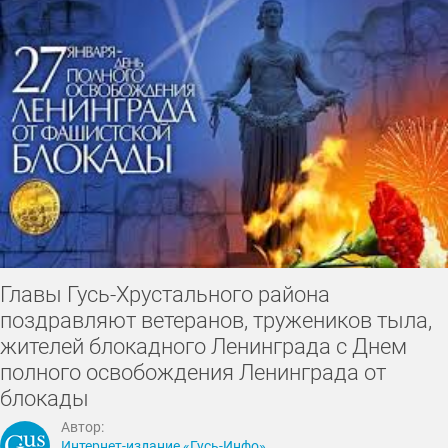
Главы Гусь-Хрустального района
поздравляют ветеранов, тружеников тыла,
жителей блокадного Ленинграда с Днем
полного освобождения Ленинграда от
блокады
Автор:
Интернет-издание «Гусь-Инфо»