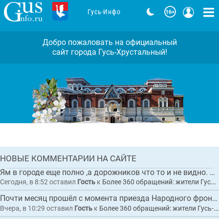
Гусь-Инфо
Добро пожаловать на официальный
сайт города Гусь-Хрустальный!
Во Владимирской области дали старт
грантовому туристическому проекту
«Лесные уроки Мещеры»
Комментарии: 0
ГЛАВНАЯ
НОВЫЕ КОММЕНТАРИИ НА САЙТЕ
НОВОСТЬ
Ям в городе еще полно ,а дорожников что то и не видно. Улица 2я Народная с пере...
Сегодня, в 8:52
оставил
Гость
к
Более 360 обращений: жители Гусь-Хрустального пожаловались Президенту на разбитые дороги
Почти месяц прошёл с момента приезда Народного фронта , яму заделали 5.08.26 сле...
Вчера, в 10:29
оставил
Гость
к
Более 360 обращений: жители Гусь-Хрустального пожаловались Президенту на разбитые дороги