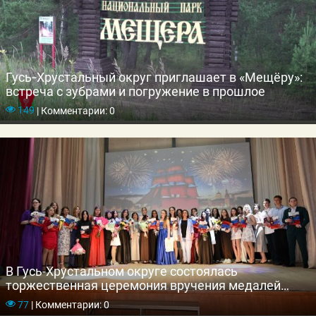
Гусь‑Хрустальный округ приглашает в «Мещёру»:
встреча с зубрами и погружение в прошлое
149
|
Комментарии: 0
В Гусь-Хрустальном округе состоялась
торжественная церемония вручения медалей
выпускникам школ
77
|
Комментарии: 0