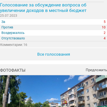
Голосование за обсуждение вопроса об
увеличении доходов в местный бюджет
25.07.2023
За
5
Против
10
Воздержалось
2
Отсутствовало
4
Комментарии: 16
Все голосования
ФОТОФАКТЫ
Предложить