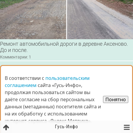
Ремонт автомобильной дороги в деревне Аксеново.
До и после.
Комментарии: 1
Все изменения
В соответствии с
В соответствии с
пользовательским
пользовательским
соглашением
соглашением
сайта «Гусь-Инфо»,
сайта «Гусь-Инфо»,
СТАТИСТИКА ЗАГС
продолжая пользоваться сайтом вы
продолжая пользоваться сайтом вы
Статистические данные отдела ЗАГС за март
даёте согласие на сбор персональных
даёте согласие на сбор персональных
Понятно
Понятно
2026 года
данных (метаданных) посетителя сайта и
данных (метаданных) посетителя сайта и
01.03.2026 - 31.03.2026
на их обработку с использованием
на их обработку с использованием
рождение
35
интернет-сервиса «Яндекс.Метрика».
интернет-сервиса «Яндекс.Метрика».
смерти
88
Гусь-Инфо
заключение брака
12