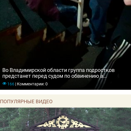
Во Владимирской области группа подростков
предстанет перед судом по обвинению в
экстремизме и нападениях на граждан
166
|
Комментарии: 0
ПОПУЛЯРНЫЕ ВИДЕО