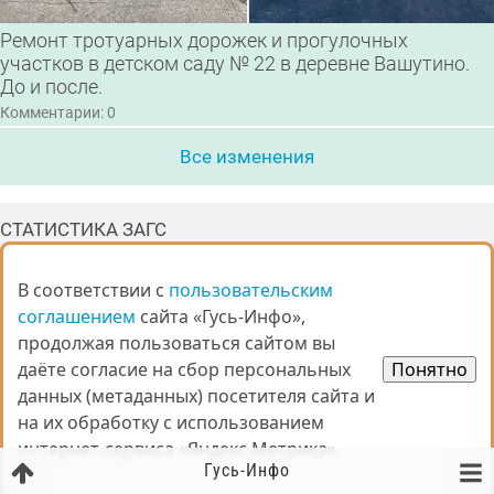
Ремонт тротуарных дорожек и прогулочных
участков в детском саду № 22 в деревне Вашутино.
До и после.
Комментарии: 0
Все изменения
СТАТИСТИКА ЗАГС
Статистические данные отдела ЗАГС за март
2026 года
В соответствии с
В соответствии с
пользовательским
пользовательским
соглашением
соглашением
сайта «Гусь-Инфо»,
сайта «Гусь-Инфо»,
01.03.2026 - 31.03.2026
продолжая пользоваться сайтом вы
продолжая пользоваться сайтом вы
рождение
35
даёте согласие на сбор персональных
даёте согласие на сбор персональных
Понятно
Понятно
смерти
88
данных (метаданных) посетителя сайта и
данных (метаданных) посетителя сайта и
заключение брака
12
расторжение брака
12
на их обработку с использованием
на их обработку с использованием
установление отцовства
9
интернет-сервиса «Яндекс.Метрика».
интернет-сервиса «Яндекс.Метрика».
Гусь-Инфо
усыновление / удочерение
0