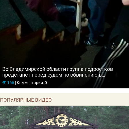
Во Владимирской области группа подростков
предстанет перед судом по обвинению в
экстремизме и нападениях на граждан
166
|
Комментарии: 0
ПОПУЛЯРНЫЕ ВИДЕО