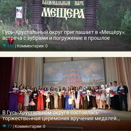
Гусь‑Хрустальный округ приглашает в «Мещёру»:
встреча с зубрами и погружение в прошлое
151
|
Комментарии: 0
В Гусь-Хрустальном округе состоялась
торжественная церемония вручения медалей
выпускникам школ
77
|
Комментарии: 0