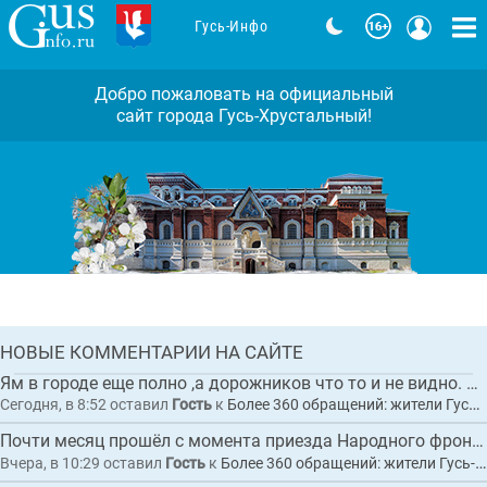
Гусь-Инфо
Добро пожаловать на официальный
сайт города Гусь-Хрустальный!
Во Владимирской области дали старт
грантовому туристическому проекту
«Лесные уроки Мещеры»
Комментарии: 0
ГЛАВНАЯ
НОВЫЕ КОММЕНТАРИИ НА САЙТЕ
НОВОСТЬ
Ям в городе еще полно ,а дорожников что то и не видно. Улица 2я Народная с пере...
Сегодня, в 8:52
оставил
Гость
к
Более 360 обращений: жители Гусь-Хрустального пожаловались Президенту на разбитые дороги
Почти месяц прошёл с момента приезда Народного фронта , яму заделали 5.08.26 сле...
Вчера, в 10:29
оставил
Гость
к
Более 360 обращений: жители Гусь-Хрустального пожаловались Президенту на разбитые дороги