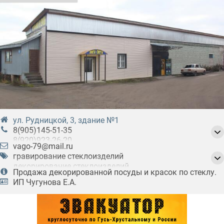
ул. Рудницкой, 3, здание №1
8(905)145-51-35
8(920)923-26-20
vago-79@mail.ru
8(49241)3-56-33
гравирование стеклоизделий
декорирование стеклоизделий
Продажа декорированной посуды и красок по стеклу.
декорированные стеклоизделия
ИП Чугунова Е.А.
изделия из стекла
краски по стеклу
оптовая продажа декорированных
стеклоизделий
оптовая продажа для декорирования