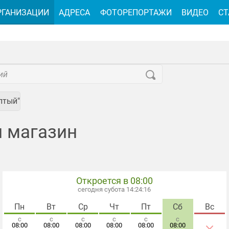
РГАНИЗАЦИИ
АДРЕСА
ФОТОРЕПОРТАЖИ
ВИДЕО
СТ
лтый"
н магазин
Откроется в 08:00
сегодня субота 14:24:18
Пн
Вт
Ср
Чт
Пт
Сб
Вс
с
с
с
с
с
с
×
08:00
08:00
08:00
08:00
08:00
08:00