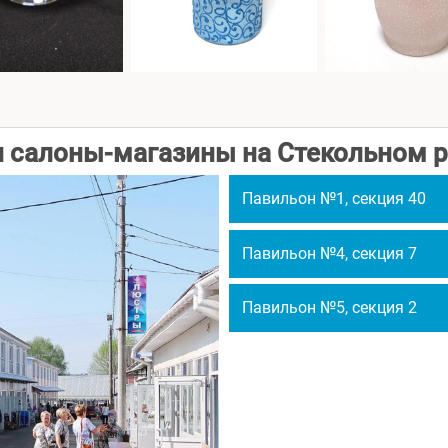
 салоны-магазины на Стекольном 
Павильон №1,
секция 40
Павильон №4,
секция 7
Павильон №5,
секция 2