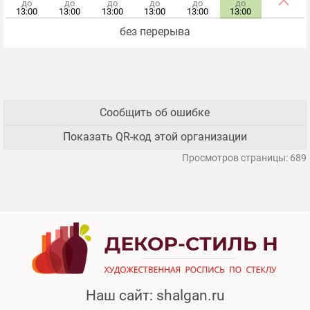
до
до
до
до
до
до
13:00
13:00
13:00
13:00
13:00
13:00
без перерыва
Сообщить об ошибке
Показать QR-код этой организации
Просмотров страницы: 689
Наш сайт:
shalgan.ru