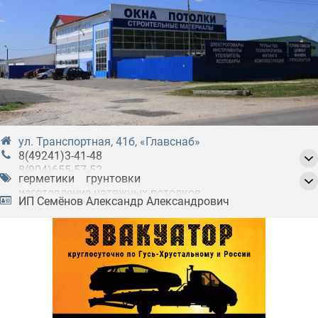
ул. Транспортная, 41б, «Главснаб»
8(49241)3-41-48
8(904)655-57-52
герметики
грунтовки
8(904)655-57-53
изготовление натяжных потолков
ИП Семёнов Александр Александрович
изготовление окон
инструменты
клеи
краски
крепёж
лакокрасочные материалы
мебель для ванных комнат
натяжные потолки
окна
оптовая продажа красок
оптовая продажа лакокрасочных материалов
оптовая продажа оконной фурнитуры
оптовая продажа отделочных материалов
оптовая продажа строительной фурнитуры