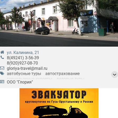
ул. Калинина, 21
8(49241) 3-56-39
8(920)927-08-70
gloriya-travel@mail.ru
автобусные туры
автострахование
горнолыжные курорты
деловые туры
ООО "Глория"
зарубежные туры
ипотечное страхование
круизы
курорты России
отдых в России и заграницей
отдых в горах
оформление виз
паломнические туры
санаторное лечение
святые места
страхование
страхование жизни
страхование имущества