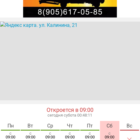
туристические туры по России
туристическое агентство
туры по странам СНГ
экскурсионные туры
Откроется в 09:00
сегодня субота 00:48:12
Пн
Вт
Ср
Чт
Пт
Сб
Вс
с
с
с
с
с
с
×
09:00
09:00
09:00
09:00
09:00
09:00