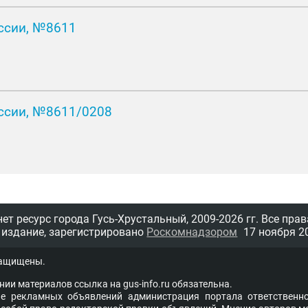
ссии, №8611
ссии, №8611/0208
т ресурс города Гусь-Хрустальный,
2009-2026 гг.
Все прав
 издание, зарегистрировано
Роскомнадзором
17 ноября 20
защищены.
нии материалов ссыл­ка на
gus-info.ru
обя­за­тель­на.
 рекламных объявлений администра­ция пор­та­ла от­вет­ствен­но