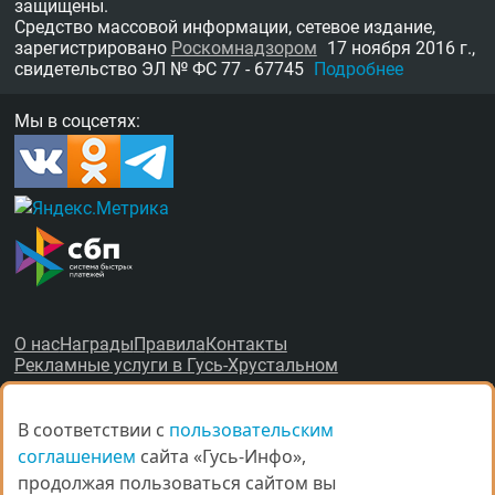
защищены.
Средство массовой информации, сетевое издание,
зарегистрировано
Роскомнадзором
17 ноября 2016 г.,
свидетельство
ЭЛ № ФС 77 - 67745
Подробнее
Мы в соцсетях:
О нас
Награды
Правила
Контакты
Рекламные услуги в Гусь-Хрустальном
В соответствии с
В соответствии с
пользовательским
пользовательским
соглашением
соглашением
сайта «Гусь-Инфо»,
сайта «Гусь-Инфо»,
продолжая пользоваться сайтом вы
продолжая пользоваться сайтом вы