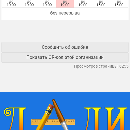
до
до
до
до
до
до
до
19:00
19:00
19:00
19:00
19:00
15:00
15:00
без перерыва
Сообщить об ошибке
Показать QR-код этой организации
Просмотров страницы: 6255