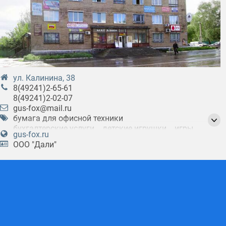
ул. Калинина, 38
8(49241)2-65-61
8(49241)2-02-07
gus-fox@mail.ru
бумага для офисной техники
бухгалтерские услуги
детские игрушки
игры
gus-fox.ru
изготовление печатей
изготовление штампов
ООО "Дали"
канцелярские товары
книги
налоговые консультанты
открытие счётов
подготовка отчетов
развивающие игры
рюкзаки
составление налоговых деклараций
техническая литература
товары для детей
товары для творчества
товары для художников
учебники
школьные принадлежности