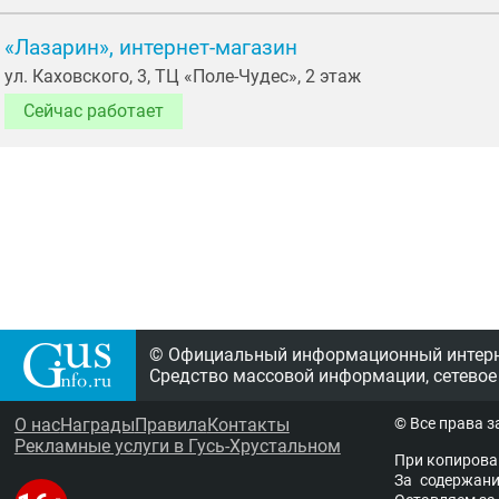
«Лазарин», интернет-магазин
ул. Каховского, 3, ТЦ «Поле-Чудес», 2 этаж
Сейчас работает
© Официальный информационный интерне
Средство массовой информации, сетевое
О нас
Награды
Правила
Контакты
© Все права 
Рекламные услуги в Гусь-Хрустальном
При копирова
За содержание