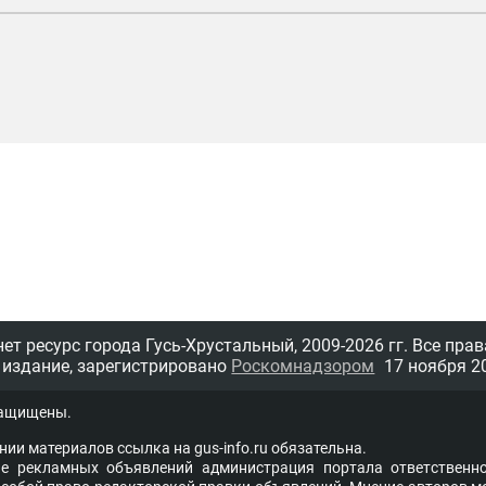
т ресурс города Гусь-Хрустальный,
2009-2026 гг.
Все прав
 издание, зарегистрировано
Роскомнадзором
17 ноября 20
защищены.
нии материалов ссыл­ка на
gus-info.ru
обя­за­тель­на.
 рекламных объявлений администра­ция пор­та­ла от­вет­ствен­но