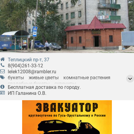
Теплицкий пр-т, 37
8(904)261-33-12
lelek12008@rambler.ru
букеты
живые цветы
комнатные растения
свадебные букеты
сувениры
Бесплатная доставка по городу.
упаковка подарков
флористика
ИП Галанина О.В.
цветочное оформление