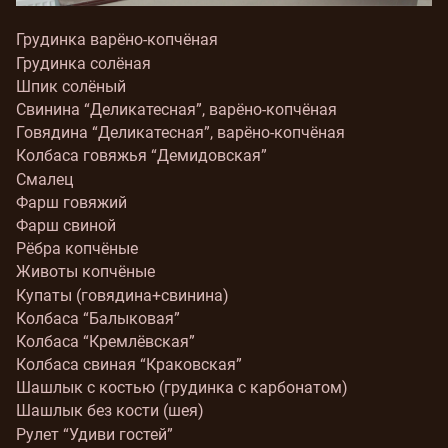
Грудинка варёно-копчёная
Грудинка солёная
Шпик солёный
Свинина “Деликатесная”, варёно-копчёная
Говядина “Деликатесная”, варёно-копчёная
Колбаса говяжья “Демидовская”
Смалец
Фарш говяжий
Фарш свиной
Рёбра копчёные
Животы копчёные
Купаты (говядина+свинина)
Колбаса “Балыковая”
Колбаса “Кремлёвская”
Колбаса свиная “Краковская”
Шашлык с костью (грудинка с карбонатом)
Шашлык без кости (шея)
Рулет “Удиви гостей”