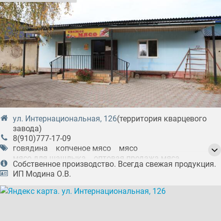
ул. Интернациональная, 126
(территория кварцевого
завода)
8(910)777-17-09
говядина
копченое мясо
мясо
мясо для шашлыка
оптовая продажа мяса
Собственное производство. Всегда свежая продукция.
полуфабрикаты
производство мяса
ИП Модина О.В.
производство мясного фарша
производство мясных продуктов
свинина
солёное мясо
телятина
фарш