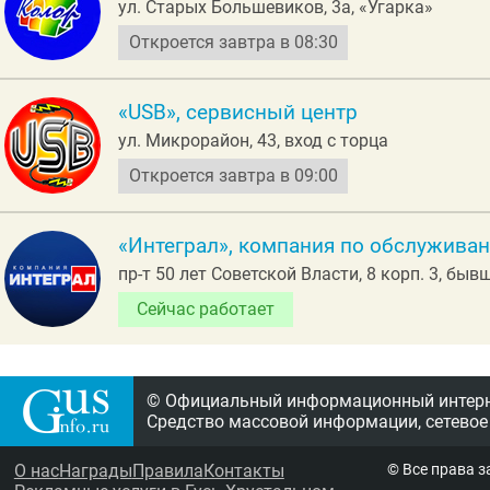
ул. Старых Большевиков, 3а, «Угарка»
Откроется завтра в 08:30
«USB», сервисный центр
ул. Микрорайон, 43, вход с торца
Откроется завтра в 09:00
«Интеграл», компания по обслужива
пр-т 50 лет Советской Власти, 8 корп. 3, бы
Сейчас работает
© Официальный информационный интерне
Средство массовой информации, сетевое
О нас
Награды
Правила
Контакты
© Все права 