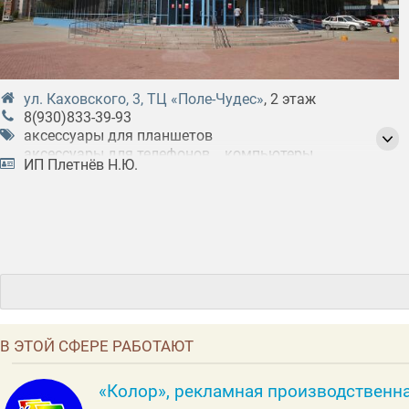
ул. Каховского, 3, ТЦ «Поле-Чудес»
, 2 этаж
8(930)833-39-93
аксессуары для планшетов
аксессуары для телефонов
компьютеры
ИП Плетнёв Н.Ю.
компьютеры б/у
корпоративное обслуживание электротехники
ноутбуки
ноутбуки б/у
планшеты
ремонт компьютеров
ремонт планшетов
ремонт телефонов
ремонт фотоаппаратов
телефоны
телефоны б/у
В ЭТОЙ СФЕРЕ РАБОТАЮТ
«Колор», рекламная производственн