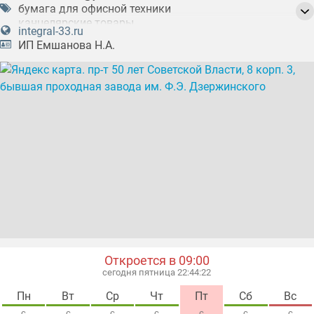
бумага для офисной техники
канцелярские товары
integral-33.ru
климатическое оборудование
кондиционеры
ИП Емшанова Н.А.
корпоративное обслуживание ПК
корпоративное обслуживание электротехники
обслуживания компьютерных сетей
подключение оборудования
ремонт и обслуживание климатического
оборудования
создание компьютерных сетей
электрокамины
Откроется в 09:00
сегодня пятница 22:44:23
Пн
Вт
Ср
Чт
Пт
Сб
Вс
с
с
с
с
с
с
с