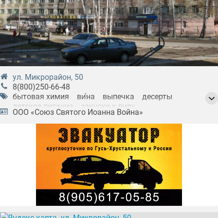
ул. Микрорайон, 50
8(800)250-66-48
бытовая химия
ви́на
выпечка
десерты
детское питание
закуски к пиву
ООО «Союз Святого Иоанна Война»
колбасные изделия
кондитерские изделия
кофе
крепкие напитки
куриные полуфабрикаты
молоко
молочные продукты
мясные полуфабрикаты
мясо
мясо куриное
мясо птицы
мёд
напитки
овощи
орехи
пиво
полуфабрикаты
приправы
продукты
рыба
рыба замороженная
рыба холодного копчения
рыбные полуфабрикаты
сигареты
сладости
спиртные напитки
сыры
табачные изделия
творог
фарш
фрукты
хлеб