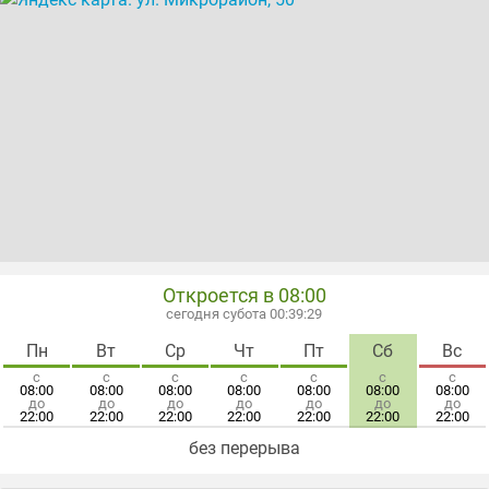
хлебобулочные изделия
хозяйственные товары
чаи
шоколад
яйца
Откроется в 08:00
сегодня субота 00:39:29
Пн
Вт
Ср
Чт
Пт
Сб
Вс
с
с
с
с
с
с
с
08:00
08:00
08:00
08:00
08:00
08:00
08:00
до
до
до
до
до
до
до
22:00
22:00
22:00
22:00
22:00
22:00
22:00
без перерыва