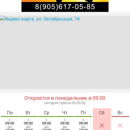
Откроется в понедельник в 09:00
сегодня субота 05:05:53
Пн
Вт
Ср
Чт
Пт
Сб
Вс
с
с
с
с
с
×
×
09:00
09:00
09:00
09:00
09:00
до
до
до
до
до