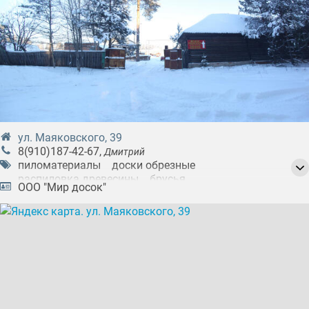
ул. Маяковского, 39
8(910)187-42-67
,
Дмитрий
пиломатериалы
доски обрезные
распиловка древесины
брусья
ООО "Мир досок"
изготовление брусков
изготовление вагонных досок (вагонки)
производство дров
деревообработка
изготовление пиломатериалов
производство строительных материалов
изготовление бань
изготовление беседок
строительные работы
строительство садовых домов
дрова
вагонка
зола