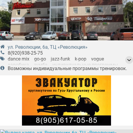
ул. Революции, 6а, ТЦ «Революция»
8(920)938-25-75
dance mix
go-go
jazz-funk
k-pop
vogue
аэробика
зумба
индивидуальные программы
Возможны индивидуальные программы тренировок.
стрип-пластика
тай-бо
фитнес
хип-хоп