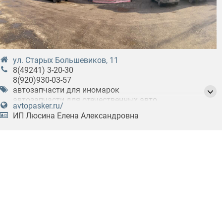
ул. Старых Большевиков, 11
8(49241) 3-20-30
8(920)930-03-57
автозапчасти для иномарок
автозапчасти для отечественных авто
avtopasker.ru/
товары для авто
автозапчасти
автозвук
ИП Люсина Елена Александровна
автоинструмент
автокрепёж
автомасла
автооборудование
автоодеяла
автосигнализации
автотовары
автотюнинг
автохимия
авточехлы
автоэлектроника
автоэмали
аккумуляторы (АКБ)
аксессуары для авто
аудио динамики
аудиотехника для авто
видеорегистраторы
видеотехника для авто
запчасти для иномарок
инструменты
клипсы для иномарок
колесные диски
навигаторы
парковочные радары