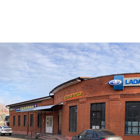
подшипники
расходные материалы для авто
смазочные материалы
товары для ухода за авто
чехлы и накидки автомобильные
шины
шумо-виброизоляция