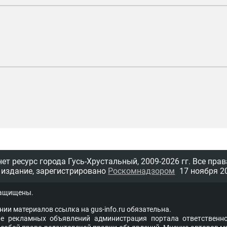
т ресурс города Гусь-Хрустальный,
2009-2026 гг.
Все прав
 издание, зарегистрировано
Роскомнадзором
17 ноября 20
защищены.
нии материалов ссыл­ка на
gus-info.ru
обя­за­тель­на.
 рекламных объявлений администра­ция пор­та­ла от­вет­ствен­но