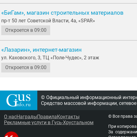
«БиГам», магазин строительных материалов
пр-т 50 лет Советской Власти, 4а, «SPAR»
Откроется в 09:00
«Лазарин», интернет-магазин
ул. Каховского, 3, ТЦ «Поле-Чудес», 2 этаж
Откроется в 09:00
© Официальный информационный интерне
Средство массовой информации, сетевое
О нас
Награды
Правила
Контакты
© Все права 
Рекламные услуги в Гусь-Хрустальном
При копирова
За содержание