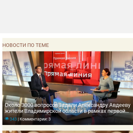
НОВОСТИ ПО ТЕМЕ
Около 3000 вопросов задали Александру Авдееву
жители Владимирской области в рамках первой
«Прямой линии» главы региона
343
|
Комментарии: 3