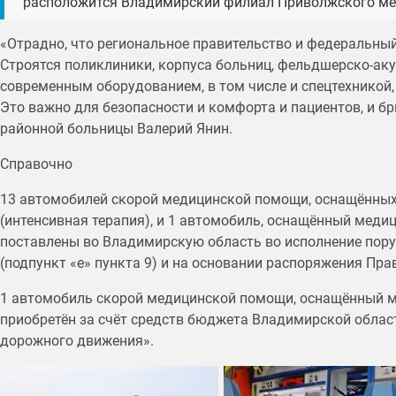
расположится Владимирский филиал Приволжского мед
«Отрадно, что региональное правительство и федеральны
Строятся поликлиники, корпуса больниц, фельдшерско-а
современным оборудованием, в том числе и спецтехникой,
Это важно для безопасности и комфорта и пациентов, и б
районной больницы Валерий Янин.
Справочно
13 автомобилей скорой медицинской помощи, оснащённых
(интенсивная терапия), и 1 автомобиль, оснащённый меди
поставлены во Владимирскую область во исполнение поруч
(подпункт «е» пункта 9) и на основании распоряжения Пра
1 автомобиль скорой медицинской помощи, оснащённый м
приобретён за счёт средств бюджета Владимирской обла
дорожного движения».