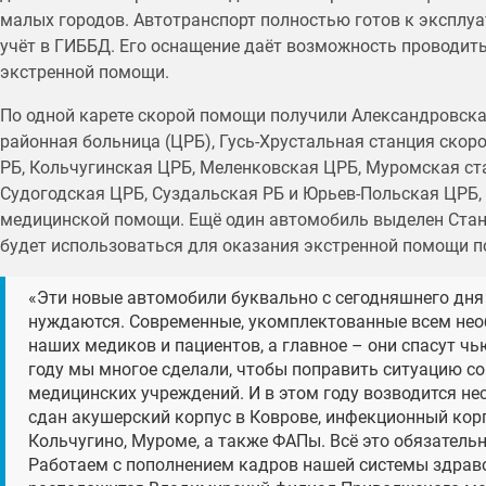
малых городов. Автотранспорт полностью готов к эксплуа
учёт в ГИББД. Его оснащение даёт возможность проводит
экстренной помощи.
По одной карете скорой помощи получили Александровска
районная больница (ЦРБ), Гусь-Хрустальная станция ско
РБ, Кольчугинская ЦРБ, Меленковская ЦРБ, Муромская ст
Судогодская ЦРБ, Суздальская РБ и Юрьев-Польская ЦРБ,
медицинской помощи. Ещё один автомобиль выделен Стан
будет использоваться для оказания экстренной помощи 
«Эти новые автомобили буквально с сегодняшнего дня
нуждаются. Современные, укомплектованные всем не
наших медиков и пациентов, а главное – они спасут чь
году мы многое сделали, чтобы поправить ситуацию 
медицинских учреждений. И в этом году возводится не
сдан акушерский корпус в Коврове, инфекционный корп
Кольчугино, Муроме, а также ФАПы. Всё это обязатель
Работаем с пополнением кадров нашей системы здраво