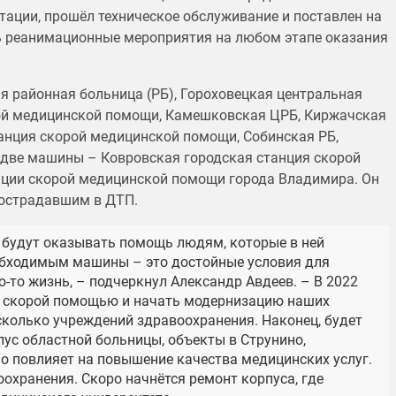
тации, прошёл техническое обслуживание и поставлен на
ь реанимационные мероприятия на любом этапе оказания
я районная больница (РБ), Гороховецкая центральная
рой медицинской помощи, Камешковская ЦРБ, Киржачская
анция скорой медицинской помощи, Собинская РБ,
 две машины – Ковровская городская станция скорой
ции скорой медицинской помощи города Владимира. Он
пострадавшим в ДТП.
 будут оказывать помощь людям, которые в ней
обходимым машины – это достойные условия для
ю-то жизнь, – подчеркнул Александр Авдеев. – В 2022
со скорой помощью и начать модернизацию наших
сколько учреждений здравоохранения. Наконец, будет
ус областной больницы, объекты в Струнино,
но повлияет на повышение качества медицинских услуг.
охранения. Скоро начнётся ремонт корпуса, где