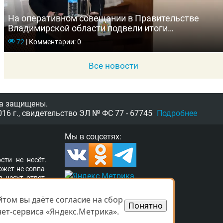
На оперативном совещании в Правительстве
Владимирской области подвели итоги
оздоровительной кампании-2023
72
|
Комментарии: 0
Все новости
а защищены.
16 г.,
свидетельство
ЭЛ № ФС 77 - 67745
Подробнее
Мы в соцсетях:
­сти не несёт.
о­жет не сов­па­
в несут от­вет­
ор­та­ле раз­ме­
а свя­зать­ся с
том вы даёте согласие на сбор
том вы даёте согласие на сбор
Понятно
Понятно
­ших прав. Ва­ши
ет-сервиса «Яндекс.Метрика».
ет-сервиса «Яндекс.Метрика».
 при­ня­ты.