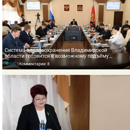
Система здравоохранения Владимирской
области готовится к возможному подъёму
заболеваемости гриппом и ОРВИ
340
|
Комментарии: 8