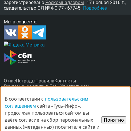
зарегистрировано
Роскомнадзором
17 ноября 2016 г.,
свидетельство
ЭЛ № ФС 77 - 67745
Подробнее
Мы в соцсетях:
О нас
Награды
Правила
Контакты
Рекламные услуги в Гусь-Хрустальном
В соответствии с
В соответствии с
пользовательским
пользовательским
соглашением
соглашением
сайта «Гусь-Инфо»,
сайта «Гусь-Инфо»,
продолжая пользоваться сайтом вы
продолжая пользоваться сайтом вы
даёте согласие на сбор персональных
даёте согласие на сбор персональных
Понятно
Понятно
© Все права защищены.
данных (метаданных) посетителя сайта и
данных (метаданных) посетителя сайта и