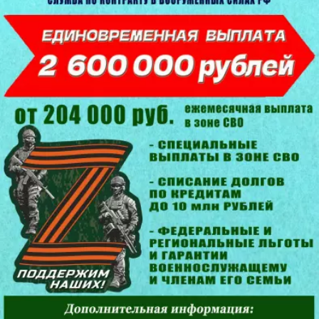
оператор линии
рамщики
аппаратчики термической обработки
подготовители пищевого сырья
менеджеры
специалисты
узкие специалисты
работники
администраторы
оператор БПЛА
стропальщики
маляры
сборщики
выбивальщики
газорезчики
шихтовщики
плавильщики
электрогазосварщики
обрубщики
фрезеровщики
специалисты по кадрам
упаковщики
токари
грузчики
подсобные рабочие
заместители начальника
пожарные
психологи
экономисты