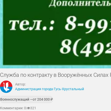
Служба по контракту в Вооружённых Силах 
Автор:
Администрация города Гусь-Хрустальный
Военнослужащий —
от 204 000
₽
Комментарии: 0
|
321