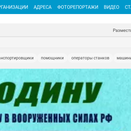
РГАНИЗАЦИИ
АДРЕСА
ФОТОРЕПОРТАЖИ
ВИДЕО
СТ
Размест
анспортировщики
помощники
операторы станков
машин
чальники, директора
диспетчеры
уборщики
разнорабочи
по качеству
кладовщики
оператор линии
рамщики
о сырья
менеджеры
специалисты
узкие специалисты
щики
маляры
сборщики
выбивальщики
газорезчики
убщики
фрезеровщики
специалисты по кадрам
упаковщи
льника
пожарные
психологи
экономисты