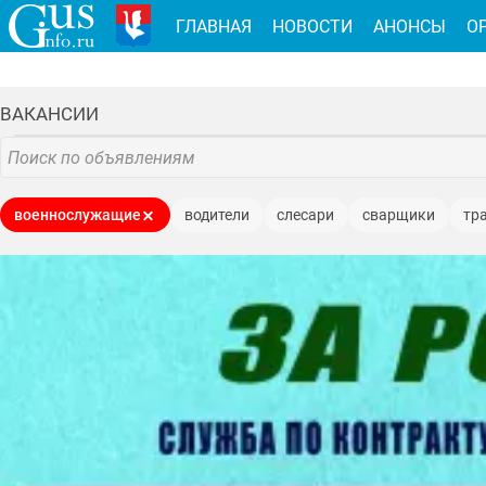
ГЛАВНАЯ
НОВОСТИ
АНОНСЫ
О
ВАКАНСИИ
военнослужащие
водители
слесари
сварщики
тр
инженеры
электромонтеры
контролёры
мастера
на
составители фарша
формовщики
продавцы
инженеры 
аппаратчики термической обработки
подготовители пищевог
работники
администраторы
оператор БПЛА
стропаль
шихтовщики
плавильщики
электрогазосварщики
обр
токари
грузчики
подсобные рабочие
заместители нача