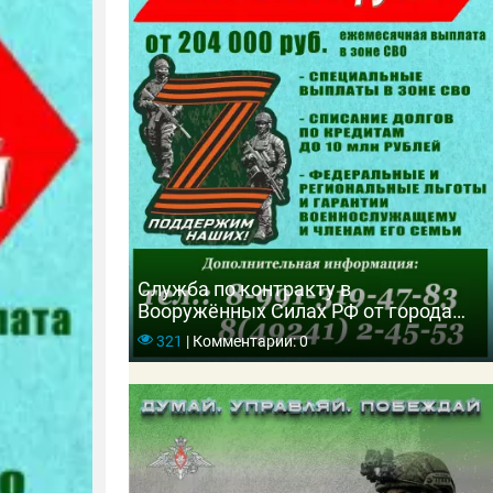
Служба по контракту в
Вооружённых Силах РФ от города
Гусь-Хрустальный
321
|
Комментарии: 0