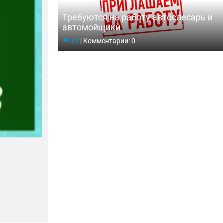
Требуются на работу автослесарь и
автомойщики
33
|
Комментарии: 0