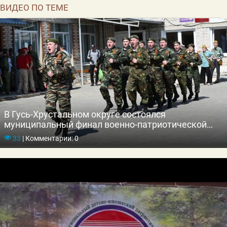
ВИДЕО ПО ТЕМЕ
В Гусь-Хрустальном округе состоялся
муниципальный финал военно-патриотической
игры «Зарница 2.0»
33
|
Комментарии: 0