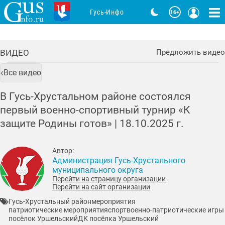
Гусь-Инфо
ВИДЕО
Предложить видео
Все видео
В Гусь-Хрустальном районе состоялся
первый военно-спортивный турнир «К
защите Родины готов» |
18.10.2025
г.
Автор:
Администрация Гусь-Хрустального
муниципального округа
Перейти на страницу организации
Перейти на сайт организации
Гусь-Хрустальный район
мероприятия
патриотические мероприятия
спорт
военно-патриотические игры
посёлок Уршельский
ДК посёлка Уршельский