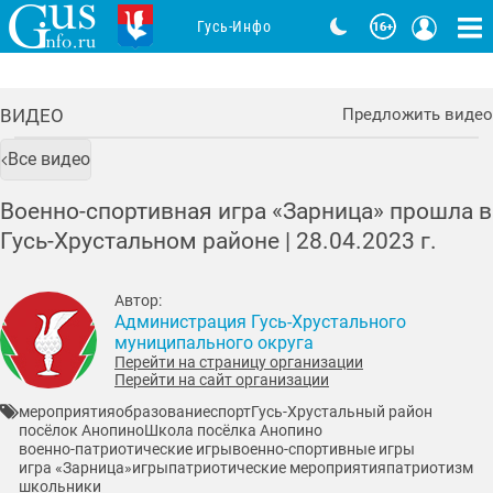
Гусь-Инфо
ВИДЕО
Предложить видео
Все видео
Военно-спортивная игра «Зарница» прошла в
Гусь-Хрустальном районе |
28.04.2023
г.
Автор:
Администрация Гусь-Хрустального
муниципального округа
Перейти на страницу организации
Перейти на сайт организации
мероприятия
образование
спорт
Гусь-Хрустальный район
посёлок Анопино
Школа посёлка Анопино
военно-патриотические игры
военно-спортивные игры
игра «Зарница»
игры
патриотические мероприятия
патриотизм
школьники