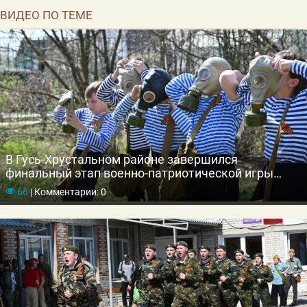
ВИДЕО ПО ТЕМЕ
В Гусь-Хрустальном районе завершился
финальный этап военно-патриотической игры
«Зарница 2.0»
66
|
Комментарии: 0